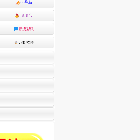
66导航
金多宝
新澳彩讯
八卦乾坤