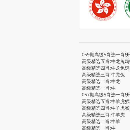
059期高级5肖选一肖!开:
高级精选五肖:牛龙兔鸡
高级精选四肖:牛龙兔鸡
高级精选三肖:牛龙兔
高级精选二肖:牛龙
高级精选一肖:牛
057期高级5肖选一肖!开:
高级精选五肖:牛羊虎猴
高级精选四肖:牛羊虎猴
高级精选三肖:牛羊虎
高级精选二肖:牛羊
高级精选一肖:牛