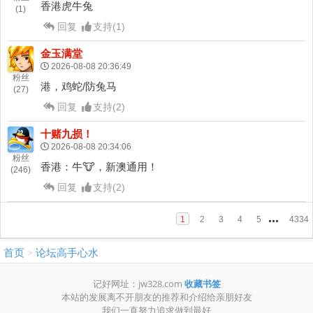
首页
论坛高手心水
>
记好网址：jw328.com
收藏书签
本站的发展离不开朋友的推荐和介绍给亲朋好友
我们一直努力追求做到最好