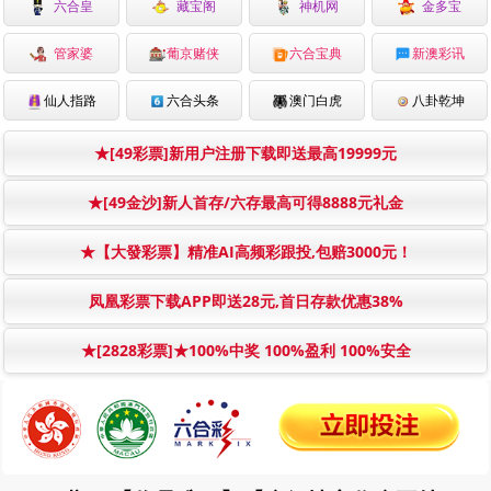
六合皇
藏宝阁
神机网
金多宝
管家婆
葡京赌侠
六合宝典
新澳彩讯
仙人指路
六合头条
澳门白虎
八卦乾坤
★[49彩票]新用户注册下载即送最高19999元
★[49金沙]新人首存/六存最高可得8888元礼金
★【大發彩票】精准AI高频彩跟投,包赔3000元！
凤凰彩票下载APP即送28元,首日存款优惠38%
★[2828彩票]★100%中奖 100%盈利 100%安全