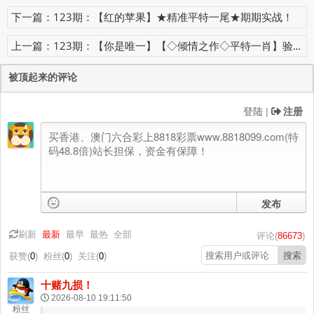
下一篇：123期：【红的苹果】★精准平特一尾★期期实战！
上一篇：123期：【你是唯一】【◇倾情之作◇平特一肖】验证啦！