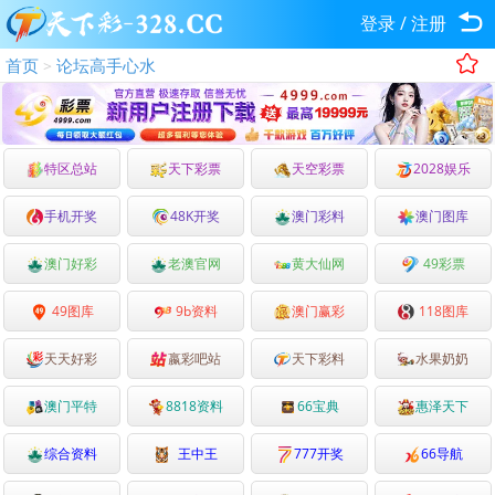
登录
/
注册
首页
论坛高手心水
>
特区总站
天下彩票
天空彩票
2028娱乐
手机开奖
48K开奖
澳门彩料
澳门图库
澳门好彩
老澳官网
黄大仙网
49彩票
49图库
9b资料
澳门赢彩
118图库
天天好彩
嬴彩吧站
天下彩料
水果奶奶
澳门平特
8818资料
66宝典
惠泽天下
综合资料
王中王
777开奖
66导航