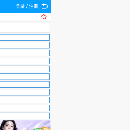
登录
/
注册